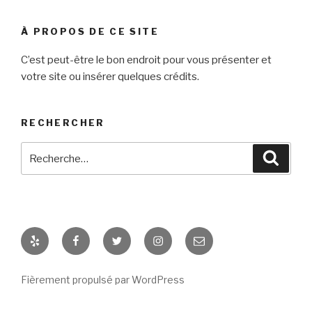
À PROPOS DE CE SITE
C’est peut-être le bon endroit pour vous présenter et
votre site ou insérer quelques crédits.
RECHERCHER
Recherche
Reche
pour
:
Yelp
Facebook
Twitter
Instagram
E-
mail
Fièrement propulsé par WordPress